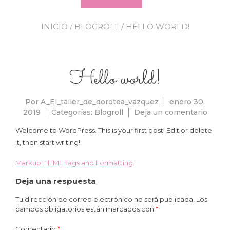
INICIO
/
BLOGROLL
/ HELLO WORLD!
Hello world!
Por
A_El_taller_de_dorotea_vazquez
enero 30,
en
2019
Categorías:
Blogroll
Deja un comentario
Hello
Welcome to WordPress. This is your first post. Edit or delete
world!
it, then start writing!
Markup: HTML Tags and Formatting
Navegación
Deja una respuesta
de
Tu dirección de correo electrónico no será publicada.
Los
campos obligatorios están marcados con
*
entradas
Comentario
*