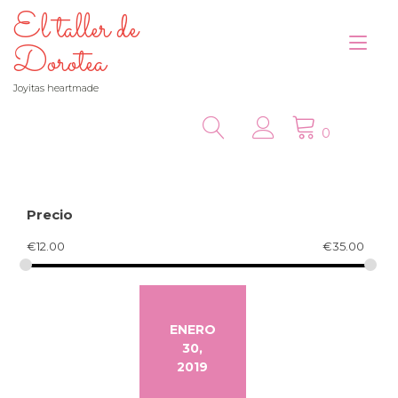
Ir
El taller de
al
Alt
contenido
Dorotea
nav
Joyitas heartmade
0
Precio
€
12.00
€
35.00
ENERO
30,
2019