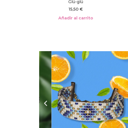
Glú-glú
15,50
€
Añadir al carrito