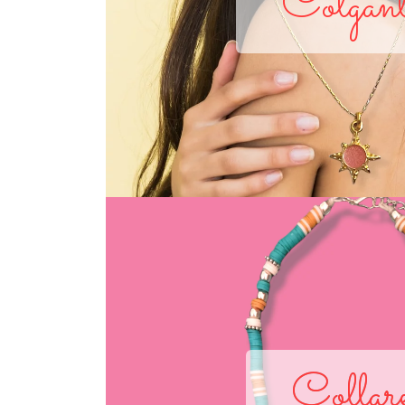
Colgant
Collar