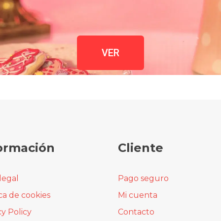
VER
ormación
Cliente
legal
Pago seguro
ica de cookies
Mi cuenta
cy Policy
Contacto