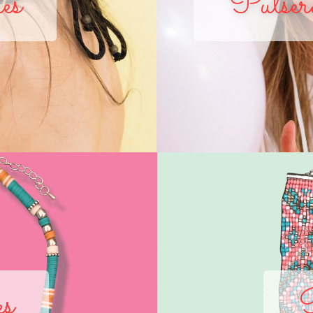
es
Pulsera
es
P