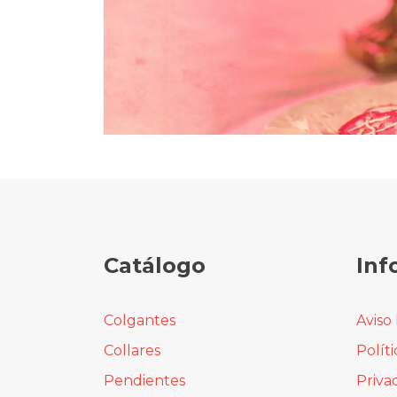
Catálogo
Inf
Colgantes
Aviso 
Collares
Polít
Pendientes
Priva