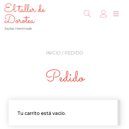
Ir
El taller de
al
Alt
contenido
Dorotea
nav
Joyitas heartmade
INICIO
/ PEDIDO
Pedido
Tu carrito está vacío.